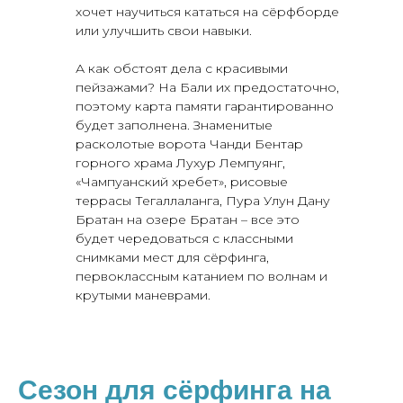
хочет научиться кататься на сёрфборде
или улучшить свои навыки.
А как обстоят дела с красивыми
пейзажами? На Бали их предостаточно,
поэтому карта памяти гарантированно
будет заполнена. Знаменитые
расколотые ворота Чанди Бентар
горного храма Лухур Лемпуянг,
«Чампуанский хребет», рисовые
террасы Тегаллаланга, Пура Улун Дану
Серфинг - один из самых
Братан на озере Братан – все это
энергозатратных видов с
будет чередоваться с классными
снимками мест для сёрфинга,
первоклассным катанием по волнам и
крутыми маневрами.
Ты можешь развивать вы
координацию и баланс в
месте.
Сезон для сёрфинга на