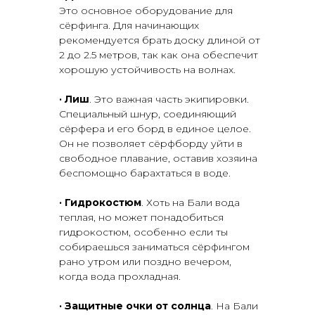
Это основное оборудование для
сёрфинга. Для начинающих
рекомендуется брать доску длиной от
2 до 2.5 метров, так как она обеспечит
хорошую устойчивость на волнах.
·
Лиш
. Это важная часть экипировки.
Специальный шнур, соединяющий
сёрфера и его борд в единое целое.
Он не позволяет сёрфборду уйти в
свободное плавание, оставив хозяина
беспомощно барахтаться в воде.
·
Гидрокостюм
. Хоть на Бали вода
теплая, но может понадобиться
гидрокостюм, особенно если ты
собираешься заниматься сёрфингом
рано утром или поздно вечером,
когда вода прохладная.
·
Защитные очки от солнца
. На Бали