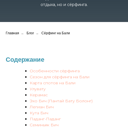
отдыха, но и сёрфинга.
Главная
→
Блог
→
Сёрфинг на Бали
Содержание
Особенности сёрфинга
Сезон для сёрфинга на Бали
Карта спотов на Бали
Улувату
Керамас
Эхо Бич (Пантай Бату Болонг)
Легиан Бич
Кута Бич
Паданг-Паданг
Семиньяк Бич