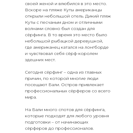
своей женой и влюбился в это место.
Вскоре на пляже Куты американцы
открыли небольшой отель. Дикий пляж
Куты с песчаным дном и отличными
волнами словно был создан для
сёрфинга. В то время это место было
небольшой рыбацкой деревушкой,
где американец катался на лонгборде
и чувствовал себя сёрф-королем
здешних мест.
Сегодня сёрфинг – одна из главных
причин, по которой многие люди
посещают Бали. Остров привлекает
профессиональных сёрферов со всего
мира.
На Бали много спотов для сёрфинга,
которые подходят для любого уровня
подготовки – от начинающих
сёрферов до профессионалов.