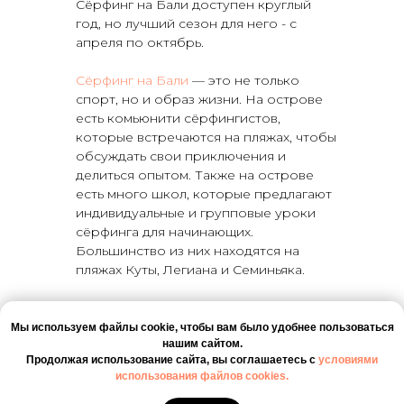
Сёрфинг на Бали доступен круглый
год, но лучший сезон для него - с
апреля по октябрь.
Сёрфинг на Бали
— это не только
спорт, но и образ жизни. На острове
есть комьюнити сёрфингистов,
которые встречаются на пляжах, чтобы
обсуждать свои приключения и
делиться опытом. Также на острове
есть много школ, которые предлагают
индивидуальные и групповые уроки
сёрфинга для начинающих.
Большинство из них находятся на
пляжах Куты, Легиана и Семиньяка.
Здесь проходит множество
соревнований по сёрфингу, включая
Мы используем файлы cookie, чтобы вам было удобнее пользоваться
нашим сайтом.
Bali Pro, Oakley Pro Bali и Rip Curl Cup
Продолжая использование сайта, вы соглашаетесь c
условиями
Padang Padang. Они привлекают
использования файлов cookies.
профессиональных сёрферов со всего
мира и являются большими событиями