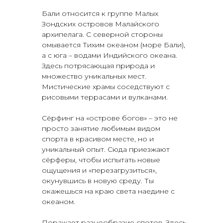
Бали относится к группе Малых
Зондских островов Малайского
архипелага. С северной стороны
омывается Тихим океаном (море Бали),
а с юга – водами Индийского океана.
Здесь потрясающая природа и
множество уникальных мест.
Мистические храмы соседствуют с
рисовыми террасами и вулканами.
Сёрфинг на «острове богов» – это не
просто занятие любимым видом
спорта в красивом месте, но и
уникальный опыт. Сюда приезжают
сёрферы, чтобы испытать новые
ощущения и «перезагрузиться»,
окунувшись в новую среду. Ты
окажешься на краю света наедине с
океаном.
Поражает разнообразие спотов. Здесь