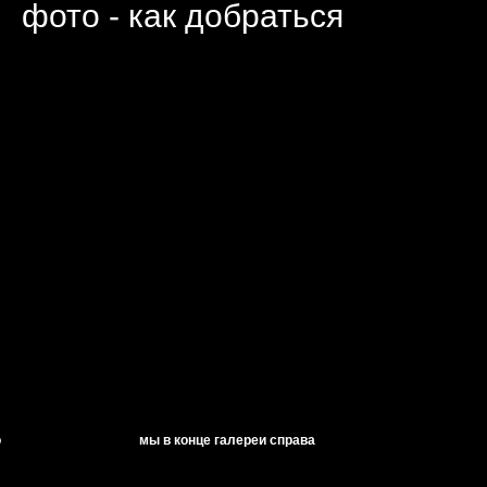
фото - как добраться
о
мы в конце галереи справа