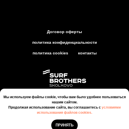
Договор оферты
политика конфиденциальности
политика cookies
контакты
Мы используем файлы cookie, чтобы вам было удобнее пользоваться
ООО СЁРФБРАЗЕРС ЗАПАД, 2026
нашим сайтом.
ОГРН 1197746502854
Продолжая использование сайта, вы соглашаетесь c
условиями
Москва, Сколково, Большой бульвар, д. 40, БЦ Амальтея, 1
использования файлов cookies.
этаж, сектор А
ПРИНЯТЬ